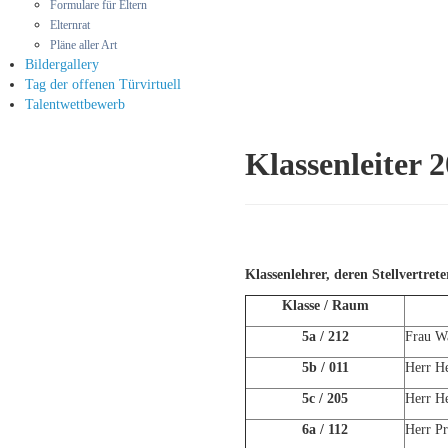
Formulare für Eltern
Elternrat
Pläne aller Art
Bilder
gallery
Tag der offenen Tür
virtuell
Talentwettbewerb
Klassenleiter 
Klassenlehrer, deren Stellvertre
Klasse / Raum
5a / 212
Frau Wa
5b / 011
Herr H
5c / 205
Herr H
6a / 112
Herr P