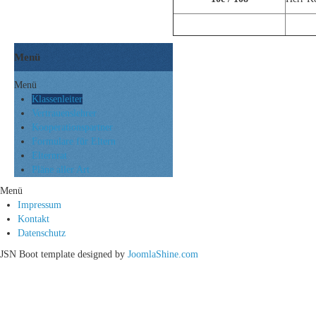
Menü
Menü
Klassenleiter
Vertrauenslehrer
Kooperationspartner
Formulare für Eltern
Elternrat
Pläne aller Art
Menü
Impressum
Kontakt
Datenschutz
JSN Boot template designed by
JoomlaShine.com