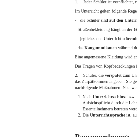
1. Jeder Schüler ist verpflichtet,
Im Unterricht gelten folgende
Rege
- die Schüler sind
auf den Unterr
- Straßenbekleidung hängt an der
G
- jegliches den Unterricht
störend
- das
Kaugummikauen
während des
Eine angemessene Kleidung wird erwa
Das Tragen von Kopfbedeckungen ist
2. Schüler, die
verspätet
zum Unte
das Zuspätkommen angeben. Sie gehe
nachfolgende Maßnahmen. Nachweise
Nach
Unterrichtsschluss
bzw. 
Aufsichtspflicht durch die Leh
Essenteilnehmern betreten wer
Die
Unterrichtssprache
ist, a
Pausenordnung: