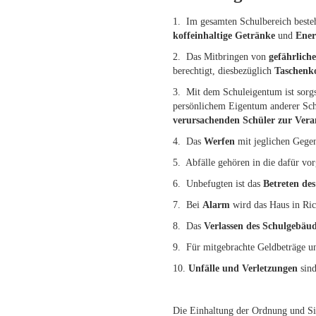
1. Im gesamten Schulbereich beste
koffeinhaltige Getränke
und
Ener
2. Das Mitbringen von
gefährlic
berechtigt, diesbezüglich
Taschenko
3. Mit dem Schuleigentum ist sor
persönlichem Eigentum anderer Schü
verursachenden Schüler zur Vera
4. Das
Werfen
mit jeglichen Gegen
5. Abfälle gehören in die dafür vor
6. Unbefugten ist das
Betreten de
7. Bei
Alarm
wird das Haus in Ri
8. Das
Verlassen des Schulgebäu
9. Für mitgebrachte Geldbeträge un
10.
Unfälle und Verletzungen
sind
Die Einhaltung der Ordnung und Sic