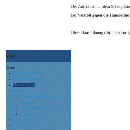
Der Aufenthalt auf dem Schulgelände
Bei Verstoß gegen die Hausordn
Diese Hausordnung tritt mit soforti
Menü
Menü
Schulprogramm
Unterrichtszeiten
Hausordnung
Historie
Philipp Melanchthon
Gebäude
Schulchronik 1939-52
Görlitz
Förderverein
Schulsozialarbeit